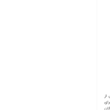
 از
رای
ان