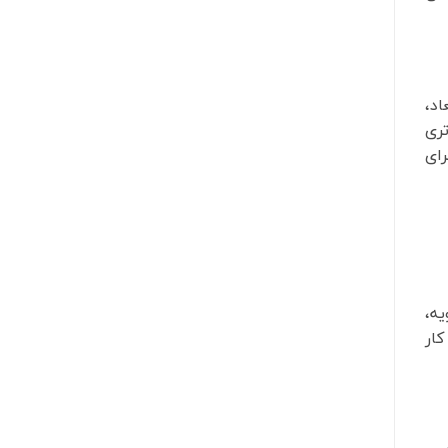
اد،
تری
رای
ه،
کار