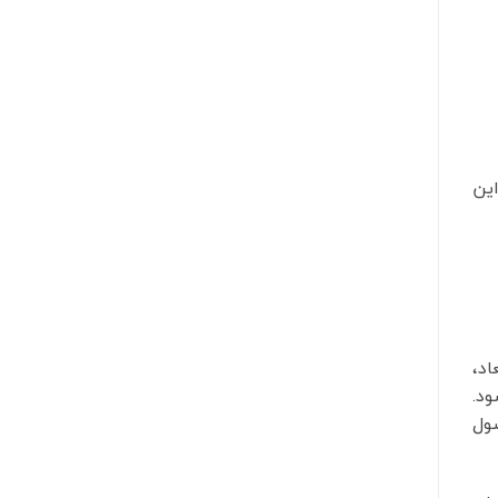
ین
د،
ود.
صول