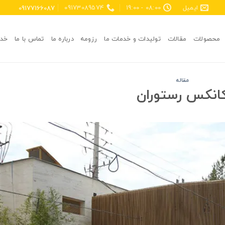
09177166087
ایمیل
08:00 - 19:00
09173089574
محصولات
مقالات
تولیدات و خدمات ما
رزومه
درباره ما
تماس با ما
خدم
مقاله
انکس رستوران